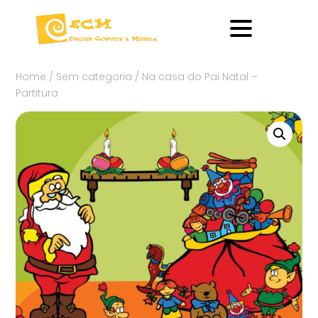
Home
/
Sem categoria
/ Na casa do Pai Natal –
Partitura