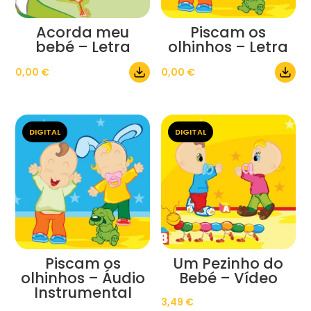
Acorda meu
Piscam os
bebé – Letra
olhinhos – Letra
0,00
€
0,00
€
DIGITAL
DIGITAL
Piscam os
Um Pezinho do
olhinhos – Áudio
Bebé – Vídeo
Instrumental
3,49
€