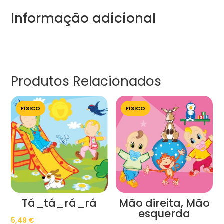
Informação adicional
Produtos Relacionados
FÍSICO
FÍSICO
Tá_tá_rá_rá
Mão direita, Mão
esquerda
5,49
€