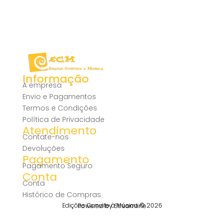
Informação
A empresa
Envio e Pagamentos
Termos e Condições
Política de Privacidade
Atendimento
Contate-nos
Devoluções
Pagamento
Pagamento Seguro
Conta
Conta
Histórico de Compras
Edições Convite à Música © 2026
Powered by Streamline