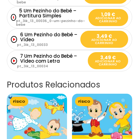
bebe
5 Um Pezinho do Bebé –
1,09
€
Partitura Simples
⬇
ADICIONAR AO
pt_3ik_13_00036_0-um-pezinho-do-
CARRINHO
bebe
6 Um Pezinho do Bebé –
3,49
€
Vídeo
ADICIONAR AO
CARRINHO
pt_3ik_13_00033
7 Um Pezinho do Bebé –
3,49
€
Vídeo com Letra
ADICIONAR AO
CARRINHO
pt_3ik_13_00034
Produtos Relacionados
FÍSICO
FÍSICO