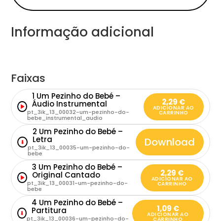
Informação adicional
Faixas
1 Um Pezinho do Bebé –
2,29
€
Áudio Instrumental
ADICIONAR AO
pt_3ik_13_00032-um-pezinho-do-
CARRINHO
bebe_instrumental_audio
2 Um Pezinho do Bebé –
Letra
Download
⬇
pt_3ik_13_00035-um-pezinho-do-
bebe
3 Um Pezinho do Bebé –
2,29
€
Original Cantado
ADICIONAR AO
pt_3ik_13_00031-um-pezinho-do-
CARRINHO
bebe
4 Um Pezinho do Bebé –
1,09
€
Partitura
⬇
ADICIONAR AO
pt_3ik_13_00036-um-pezinho-do-
CARRINHO