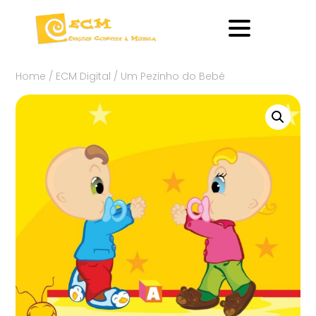
Home
/
ECM Digital
/ Um Pezinho do Bebé