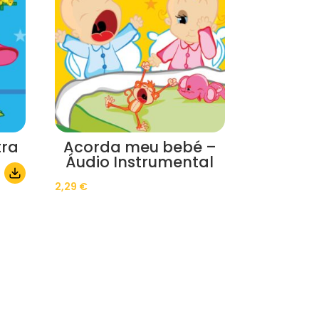
tra
Acorda meu bebé –
Áudio Instrumental
2,29
€