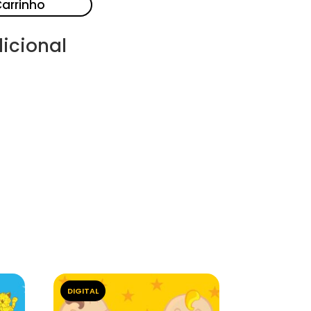
Carrinho
icional
DIGITAL