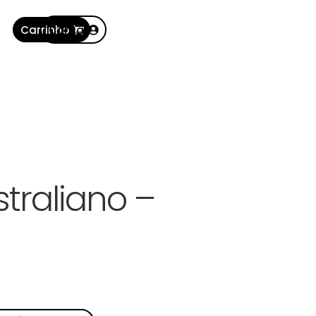
Carrinho
Conta
straliano –