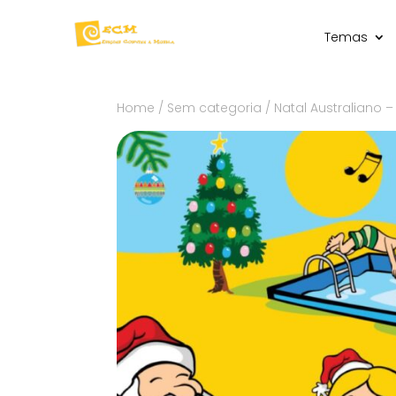
Temas
Home
/
Sem categoria
/ Natal Australiano –