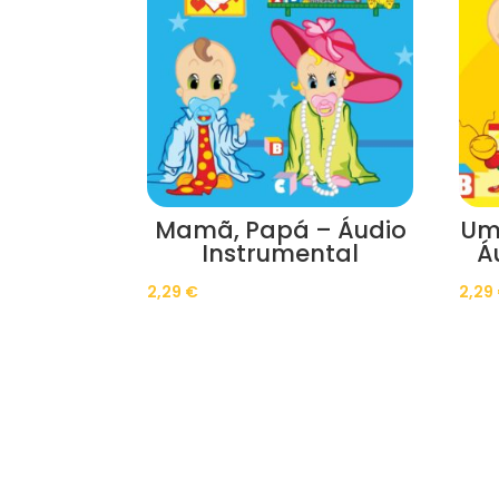
Mamã, Papá – Áudio
Um
Instrumental
Á
2,29
€
2,29