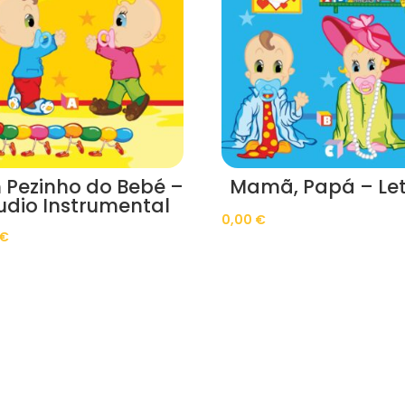
 Pezinho do Bebé –
Mamã, Papá – Le
udio Instrumental
0,00
€
€