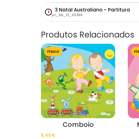
3 Natal Australiano – Partitura
⬇
pt_3ik_12_00386
Produtos Relacionados
FÍSICO
FÍ
Comboio
5,49
€