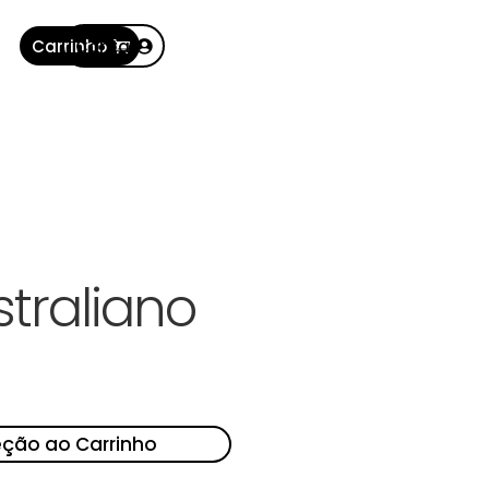
Carrinho
Conta
straliano
eção ao Carrinho