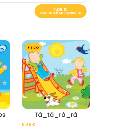
1,09
€
ADICIONAR AO CARRINHO
FÍSICO
os
Tá_tá_rá_rá
5,49
€