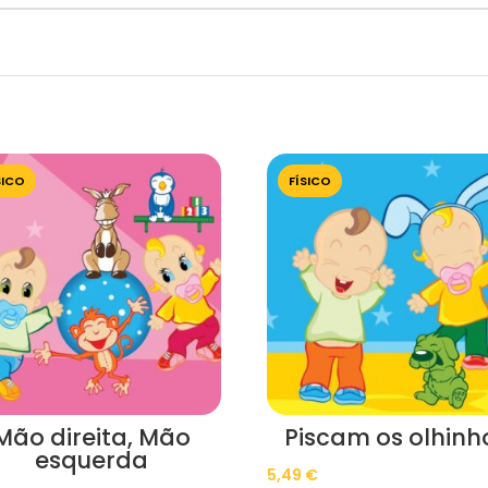
SICO
FÍSICO
Mão direita, Mão
Piscam os olhinh
esquerda
5,49
€