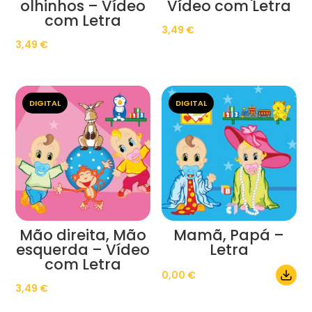
olhinhos – Vídeo
Vídeo com Letra
com Letra
3,49
€
3,49
€
DIGITAL
DIGITAL
Mão direita, Mão
Mamã, Papá –
esquerda – Vídeo
Letra
com Letra
0,00
€
3,49
€