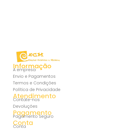
Informação
A empresa
Envio e Pagamentos
Termos e Condições
Política de Privacidade
Atendimento
Contate-nos
Devoluções
Pagamento
Pagamento Seguro
Conta
Conta