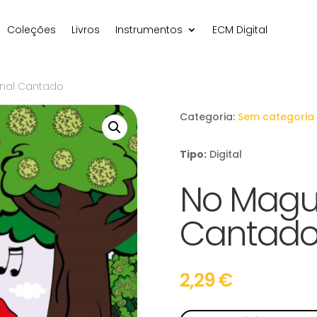
Coleções
Livros
Instrumentos
ECM Digital
inal Cantado
Categoria:
Sem categoria
Tipo:
Digital
No Magus
Cantad
2,29
€