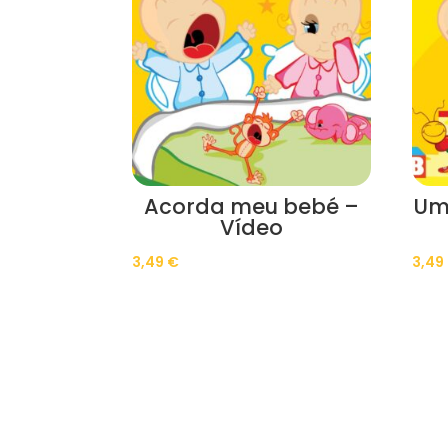
Acorda meu bebé –
Um
Vídeo
3,49
€
3,49