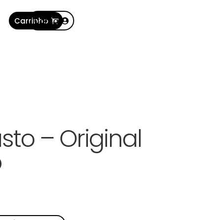
Carrinho
Conta
to – Original
o