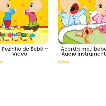
 Pezinho do Bebé –
Acorda meu bebé
Vídeo
Áudio Instrument
€
2,29
€