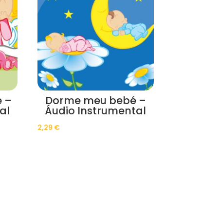
 –
Dorme meu bebé –
al
Áudio Instrumental
2,29
€