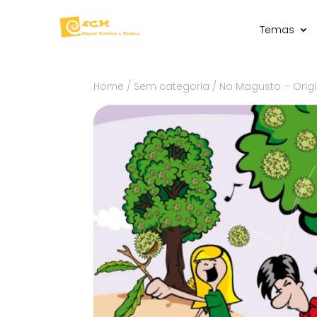
Temas
Home
/
Sem categoria
/ No Magusto – Orig