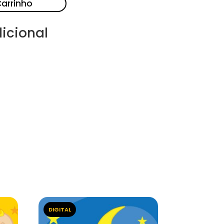
Carrinho
icional
DIGITAL