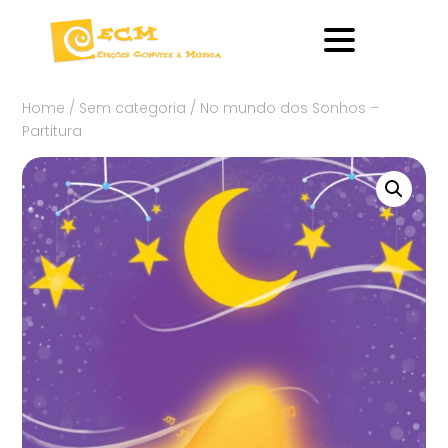
Home
/
Sem categoria
/ No mundo dos Sonhos –
Partitura