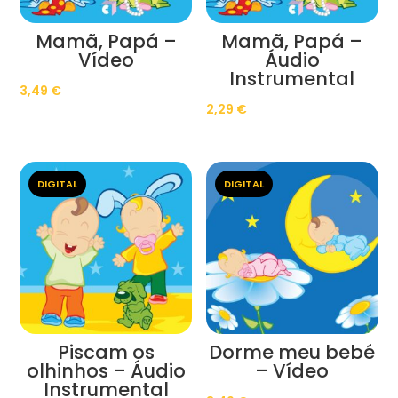
Mamã, Papá –
Mamã, Papá –
Vídeo
Áudio
Instrumental
3,49
€
2,29
€
DIGITAL
DIGITAL
Piscam os
Dorme meu bebé
olhinhos – Áudio
– Vídeo
Instrumental