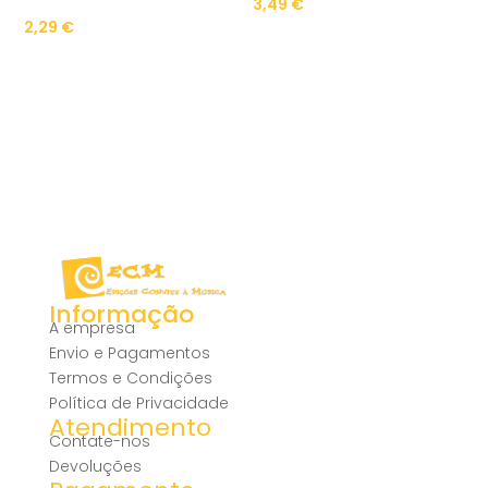
3,49
€
2,29
€
Informação
A empresa
Envio e Pagamentos
Termos e Condições
Política de Privacidade
Atendimento
Contate-nos
Devoluções