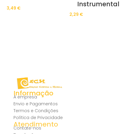
Instrumental
3,49
€
2,29
€
Informação
A empresa
Envio e Pagamentos
Termos e Condições
Política de Privacidade
Atendimento
Contate-nos