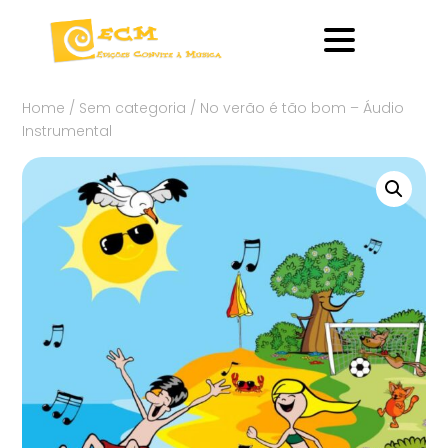
Home
/
Sem categoria
/ No verão é tão bom – Áudio
Instrumental