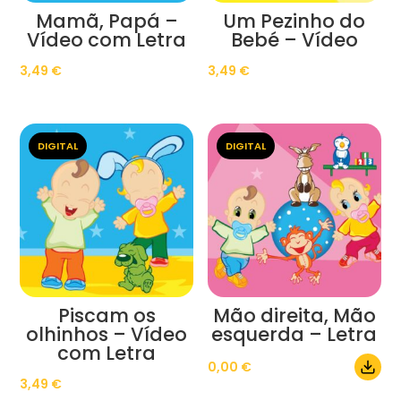
Mamã, Papá –
Um Pezinho do
Vídeo com Letra
Bebé – Vídeo
3,49
€
3,49
€
DIGITAL
DIGITAL
Piscam os
Mão direita, Mão
olhinhos – Vídeo
esquerda – Letra
com Letra
0,00
€
3,49
€