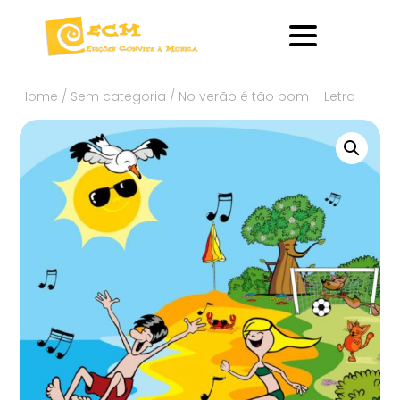
Home
/
Sem categoria
/ No verão é tão bom – Letra