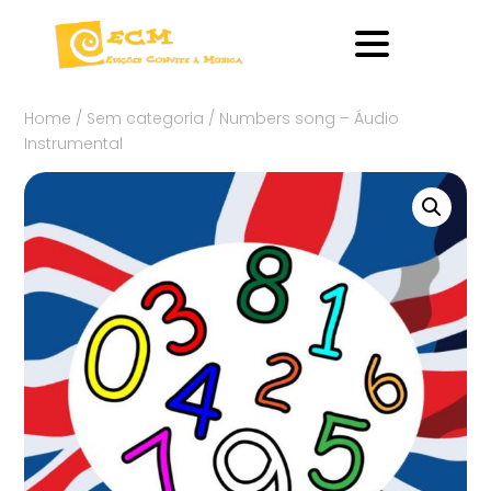
Home
/
Sem categoria
/ Numbers song – Áudio
Instrumental