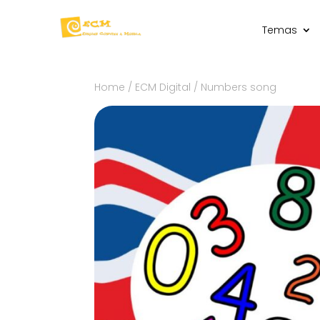
Temas
Home
/
ECM Digital
/ Numbers song