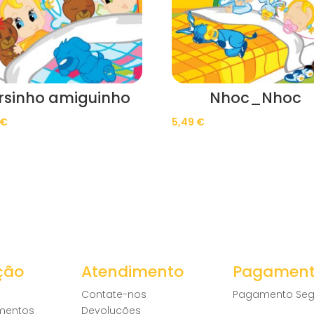
rsinho amiguinho
Nhoc_Nhoc
€
5,49
€
ção
Atendimento
Pagamen
Contate-nos
Pagamento Seg
amentos
Devoluções