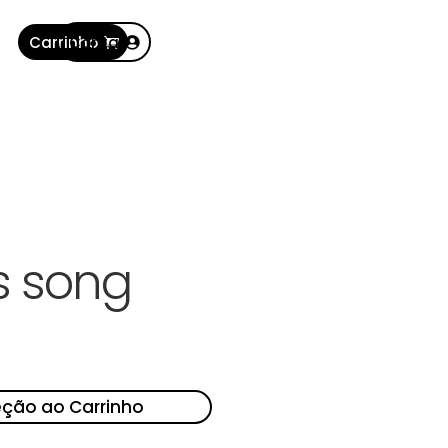
Carrinho
Conta
 song
eção ao Carrinho