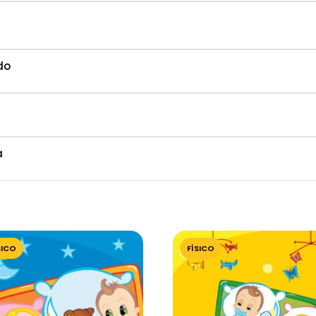
do
a
SICO
FÍSICO