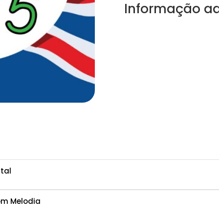
Informação ad
tal
om Melodia