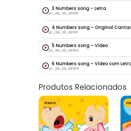
3 Numbers song – Letra
⬇
pt_3ik_20_00305
4 Numbers song – Original Canta
pt_3ik_20_00301
5 Numbers song – Vídeo
pt_3ik_20_00303
6 Numbers song – Vídeo com Letr
pt_3ik_20_00304
Produtos Relacionados
FÍSICO
FÍ