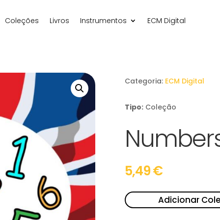
Coleções
Livros
Instrumentos
ECM Digital
Categoria:
ECM Digital
Tipo:
Coleção
Numbers
5,49
€
Adicionar Col