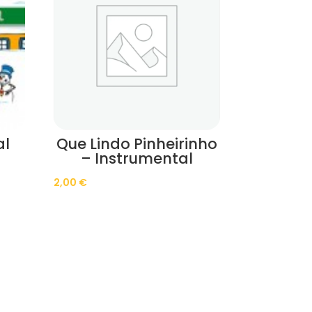
al
Que Lindo Pinheirinho
– Instrumental
2,00
€