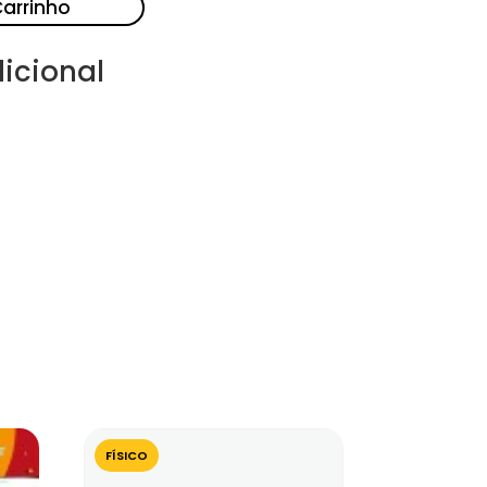
Carrinho
icional
FÍSICO