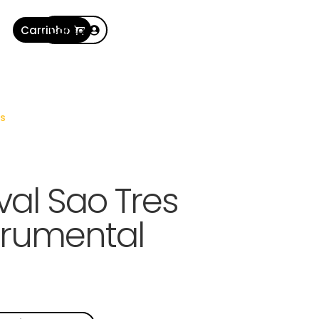
Carrinho
Conta
s
al Sao Tres
trumental