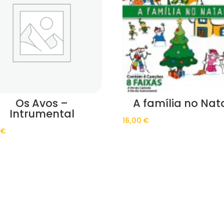
Os Avos –
A família no Nat
Intrumental
16,00
€
0
€