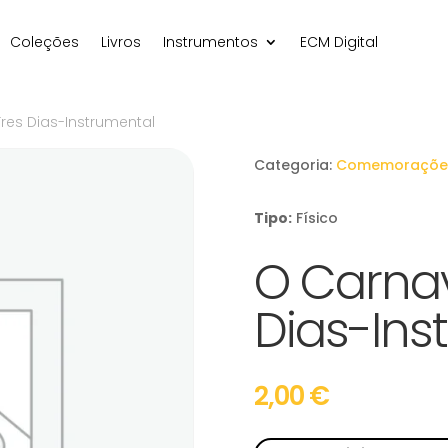
Coleções
Livros
Instrumentos
ECM Digital
res Dias-Instrumental
Categoria:
Comemoraçõe
Tipo:
Físico
O Carnav
Dias-Ins
2,00
€