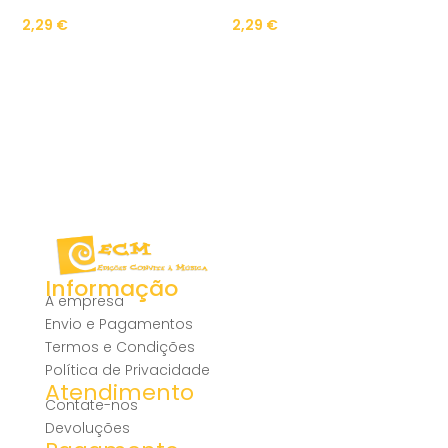
2,29
€
2,29
€
Informação
A empresa
Envio e Pagamentos
Termos e Condições
Política de Privacidade
Atendimento
Contate-nos
Devoluções