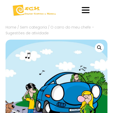
Home
/
Sem categoria
/ O carro do meu chefe –
Sugestões de atividade