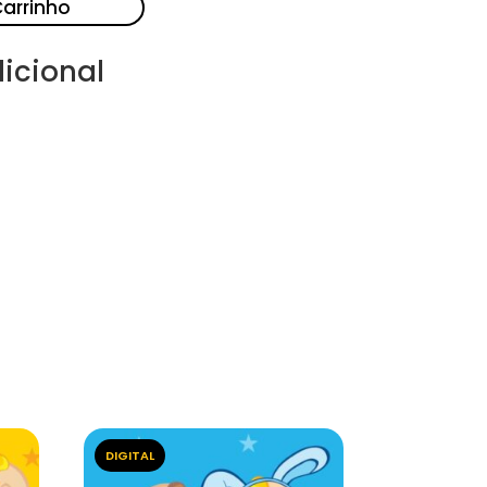
Carrinho
icional
DIGITAL