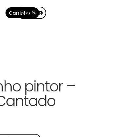
Carrinho
Conta
nho pintor –
 Cantado