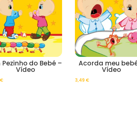
 Pezinho do Bebé –
Acorda meu bebé
Vídeo
Vídeo
€
3,49
€