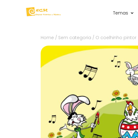
Temas
Home
/
Sem categoria
/ O coelhinho pintor