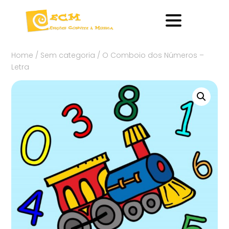
Home
/
Sem categoria
/ O Comboio dos Números –
Letra