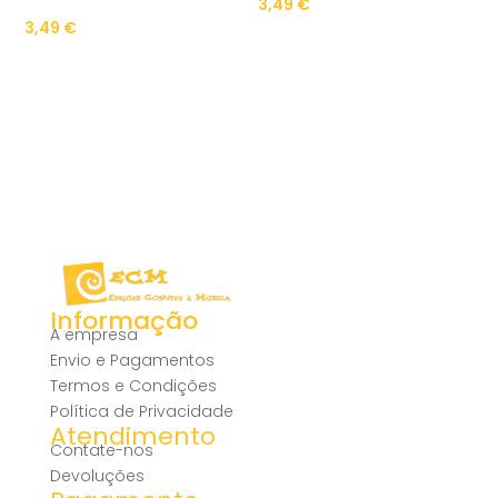
3,49
€
3,49
€
Informação
A empresa
Envio e Pagamentos
Termos e Condições
Política de Privacidade
Atendimento
Contate-nos
Devoluções