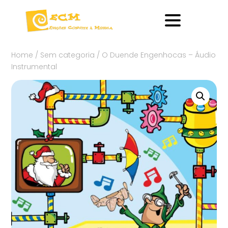
Home
/
Sem categoria
/ O Duende Engenhocas – Áudio
Instrumental