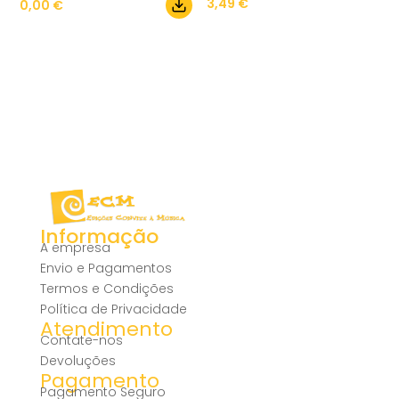
3,49
€
0,00
€
Informação
A empresa
Envio e Pagamentos
Termos e Condições
Política de Privacidade
Atendimento
Contate-nos
Devoluções
Pagamento
Pagamento Seguro