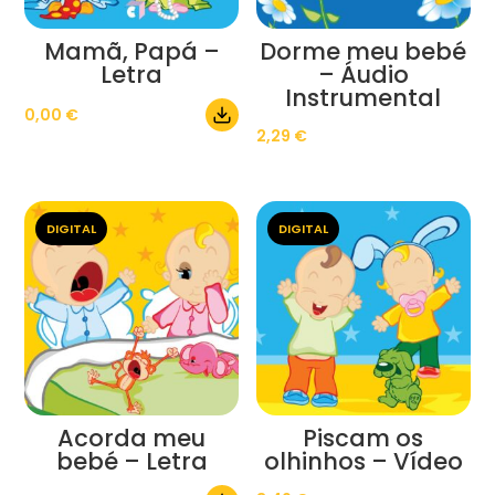
Mamã, Papá –
Dorme meu bebé
Letra
– Áudio
Instrumental
0,00
€
2,29
€
DIGITAL
DIGITAL
Acorda meu
Piscam os
bebé – Letra
olhinhos – Vídeo