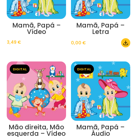
Mamã, Papá –
Mamã, Papá –
Vídeo
Letra
3,49
€
0,00
€
DIGITAL
DIGITAL
Mão direita, Mão
Mamã, Papá –
esquerda – Vídeo
Áudio