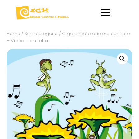
Home
/
Sem categoria
/ O gafanhoto que era canhoto
– Vídeo com Letra