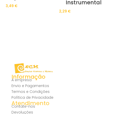
Instrumental
3,49
€
2,29
€
Informação
A empresa
Envio e Pagamentos
Termos e Condições
Política de Privacidade
Atendimento
Contate-nos
Devoluções