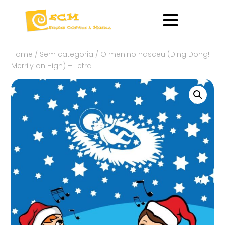
Home
/
Sem categoria
/ O menino nasceu (Ding Dong!
Merrily on High) – Letra