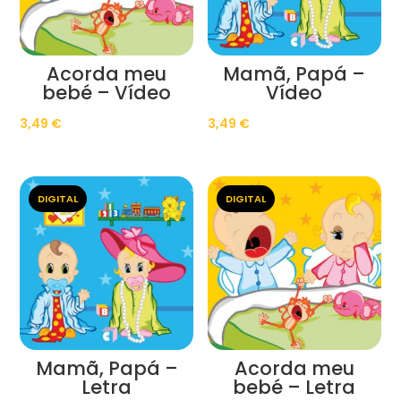
Acorda meu
Mamã, Papá –
bebé – Vídeo
Vídeo
3,49
€
3,49
€
DIGITAL
DIGITAL
Mamã, Papá –
Acorda meu
Letra
bebé – Letra