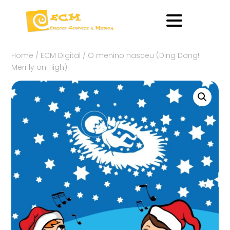
Home
/
ECM Digital
/ O menino nasceu (Ding Dong!
Merrily on High)