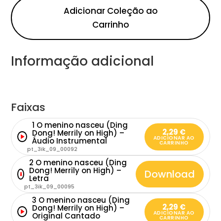
Adicionar Coleção ao
Carrinho
Informação adicional
Faixas
1 O menino nasceu (Ding
2,29
€
Dong! Merrily on High) –
ADICIONAR AO
Áudio Instrumental
CARRINHO
pt_3ik_09_00092
2 O menino nasceu (Ding
Dong! Merrily on High) –
Download
⬇
Letra
pt_3ik_09_00095
3 O menino nasceu (Ding
2,29
€
Dong! Merrily on High) –
ADICIONAR AO
Original Cantado
CARRINHO