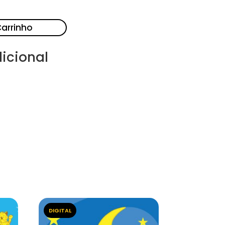
Carrinho
icional
DIGITAL