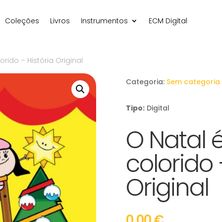
Coleções
Livros
Instrumentos
ECM Digital
orido – História Original
Categoria:
Sem categoria
Tipo:
Digital
O Natal 
colorido 
Original
0,00
€