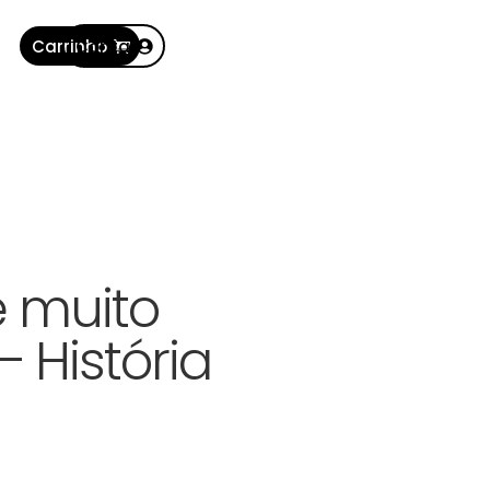
Carrinho
Conta
é muito
– História