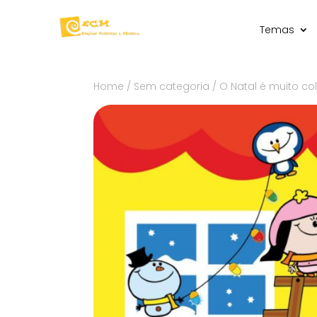
Temas
Home
/
Sem categoria
/ O Natal é muito col