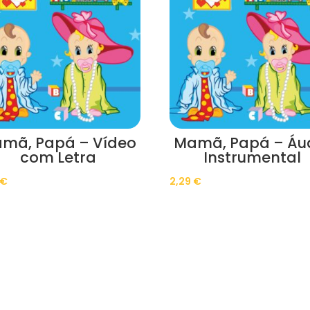
mã, Papá – Vídeo
Mamã, Papá – Áu
com Letra
Instrumental
€
2,29
€