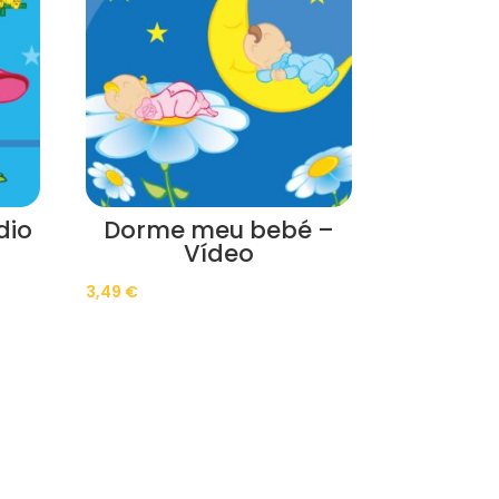
dio
Dorme meu bebé –
Vídeo
3,49
€