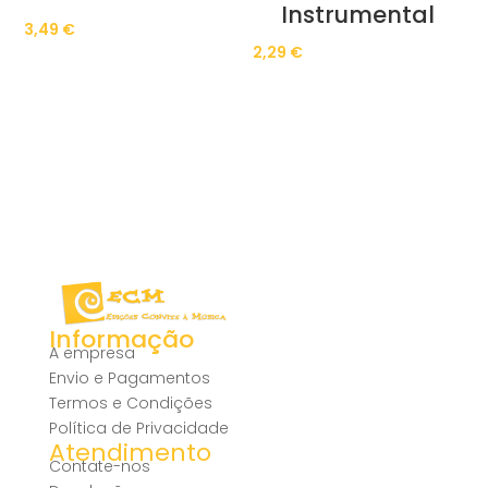
Instrumental
3,49
€
2,29
€
Informação
A empresa
Envio e Pagamentos
Termos e Condições
Política de Privacidade
Atendimento
Contate-nos