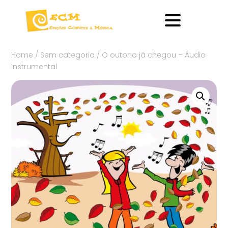
Home
/
Sem categoria
/ O outono já chegou – Áudio
Instrumental