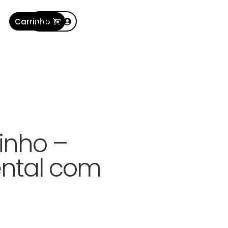
Carrinho
Conta
rinho –
ental com