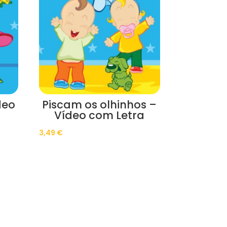
deo
Piscam os olhinhos –
Vídeo com Letra
3,49
€