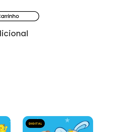
Carrinho
icional
DIGITAL