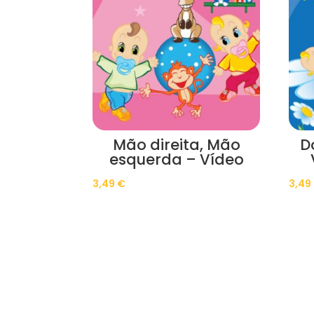
Mão direita, Mão
D
esquerda – Vídeo
3,49
€
3,49