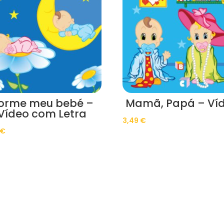
orme meu bebé –
Mamã, Papá – Ví
Vídeo com Letra
3,49
€
€