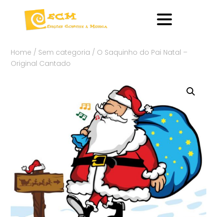
Home
/
Sem categoria
/ O Saquinho do Pai Natal –
Original Cantado