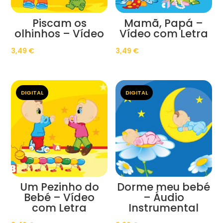
Piscam os
Mamã, Papá –
olhinhos – Vídeo
Vídeo com Letra
3,49
€
3,49
€
DIGITAL
DIGITAL
Um Pezinho do
Dorme meu bebé
Bebé – Vídeo
– Áudio
com Letra
Instrumental