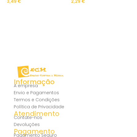
3,49
€
2,29
€
Informação
A empresa
Envio e Pagamentos
Termos e Condições
Política de Privacidade
Atendimento
Contate-nos
Devoluções
Pagamento
Pagamento Seguro