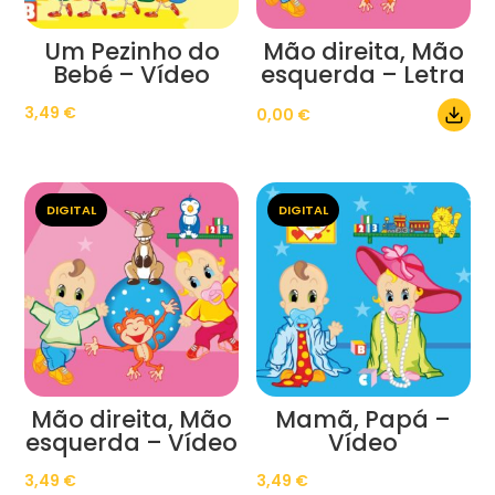
Um Pezinho do
Mão direita, Mão
Bebé – Vídeo
esquerda – Letra
3,49
€
0,00
€
DIGITAL
DIGITAL
Mão direita, Mão
Mamã, Papá –
esquerda – Vídeo
Vídeo
3,49
€
3,49
€