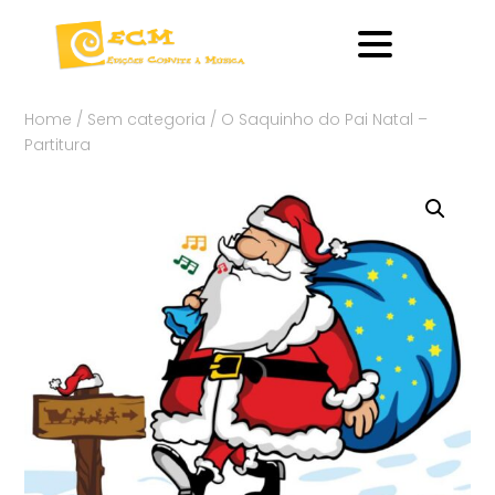
Home
/
Sem categoria
/ O Saquinho do Pai Natal –
Partitura