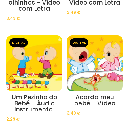
olhinhos – Vídeo
Vídeo com Letra
com Letra
3,49
€
3,49
€
DIGITAL
DIGITAL
Um Pezinho do
Acorda meu
Bebé – Áudio
bebé – Vídeo
Instrumental
3,49
€
2,29
€