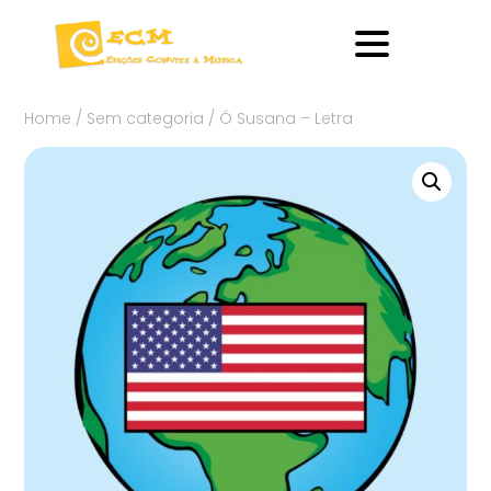
Home
/
Sem categoria
/ Ó Susana – Letra