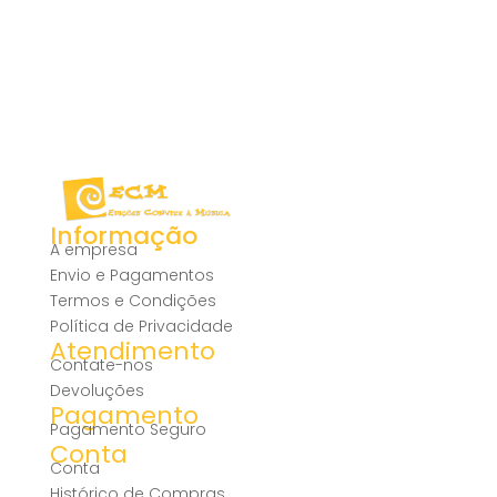
Informação
A empresa
Envio e Pagamentos
Termos e Condições
Política de Privacidade
Atendimento
Contate-nos
Devoluções
Pagamento
Pagamento Seguro
Conta
Conta
Histórico de Compras