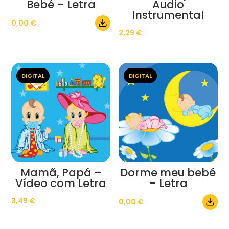
Bebé – Letra
Áudio
Instrumental
0,00
€
2,29
€
DIGITAL
DIGITAL
Mamã, Papá –
Dorme meu bebé
Vídeo com Letra
– Letra
3,49
€
0,00
€