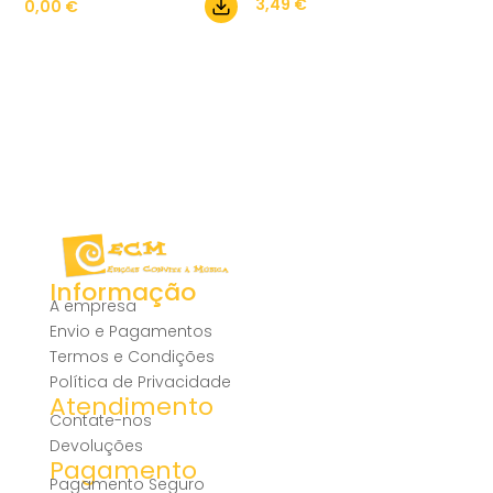
3,49
€
0,00
€
Informação
A empresa
Envio e Pagamentos
Termos e Condições
Política de Privacidade
Atendimento
Contate-nos
Devoluções
Pagamento
Pagamento Seguro