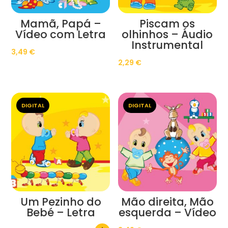
Mamã, Papá –
Piscam os
Vídeo com Letra
olhinhos – Áudio
Instrumental
3,49
€
2,29
€
DIGITAL
DIGITAL
Um Pezinho do
Mão direita, Mão
Bebé – Letra
esquerda – Vídeo