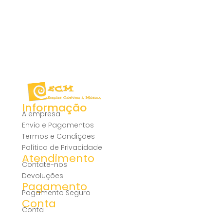
Informação
A empresa
Envio e Pagamentos
Termos e Condições
Política de Privacidade
Atendimento
Contate-nos
Devoluções
Pagamento
Pagamento Seguro
Conta
Conta