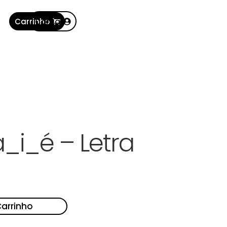
Carrinho
Conta
_i_é – Letra
Carrinho