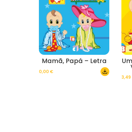
Mamã, Papá – Letra
Um
0,00
€
3,49