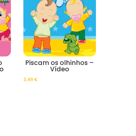
o
Piscam os olhinhos –
eo
Vídeo
3,49
€