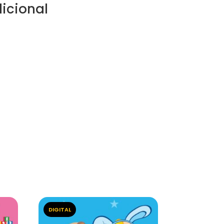
icional
DIGITAL