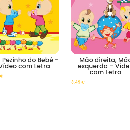
 Pezinho do Bebé –
Mão direita, Mã
Vídeo com Letra
esquerda – Víd
com Letra
€
3,49
€