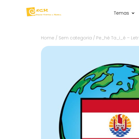
Temas
Home
/
Sem categoria
/ Pe_hé Ta_i_é – Let