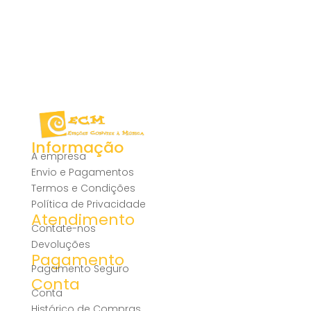
Informação
A empresa
Envio e Pagamentos
Termos e Condições
Política de Privacidade
Atendimento
Contate-nos
Devoluções
Pagamento
Pagamento Seguro
Conta
Conta
Histórico de Compras