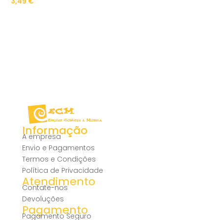
3,49
€
Informação
A empresa
Envio e Pagamentos
Termos e Condições
Política de Privacidade
Atendimento
Contate-nos
Devoluções
Pagamento
Pagamento Seguro