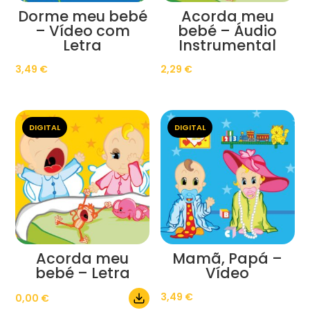
Dorme meu bebé
Acorda meu
– Vídeo com
bebé – Áudio
Letra
Instrumental
3,49
€
2,29
€
DIGITAL
DIGITAL
Acorda meu
Mamã, Papá –
bebé – Letra
Vídeo
3,49
€
0,00
€