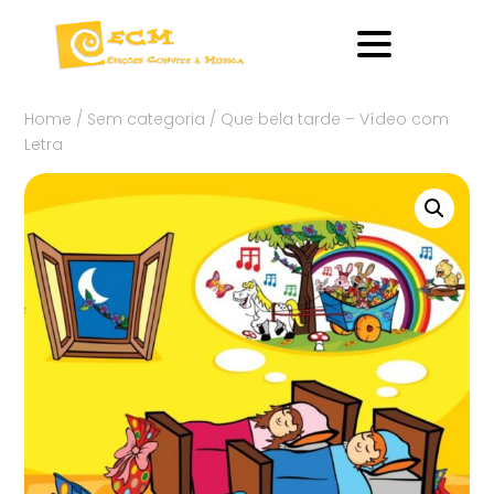
Home
/
Sem categoria
/ Que bela tarde – Vídeo com
Letra