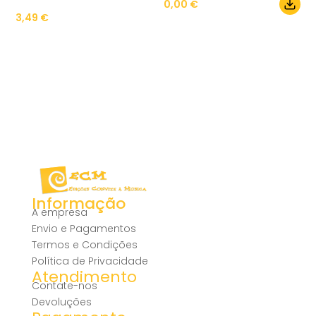
0,00
€
3,49
€
Informação
A empresa
Envio e Pagamentos
Termos e Condições
Política de Privacidade
Atendimento
Contate-nos
Devoluções