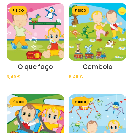
FÍSICO
FÍSICO
O que faço
Comboio
5,49
€
5,49
€
FÍSICO
FÍSICO