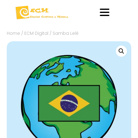
Home
/
ECM Digital
/ Samba Lelê