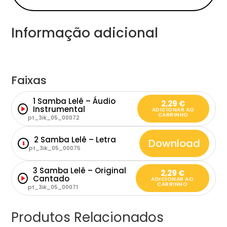
Informação adicional
Faixas
1 Samba Lelê – Áudio
2,29
€
Instrumental
ADICIONAR AO
CARRINHO
pt_3ik_05_00072
2 Samba Lelê – Letra
Download
⬇
pt_3ik_05_00075
3 Samba Lelê – Original
2,29
€
Cantado
ADICIONAR AO
CARRINHO
pt_3ik_05_00071
Produtos Relacionados