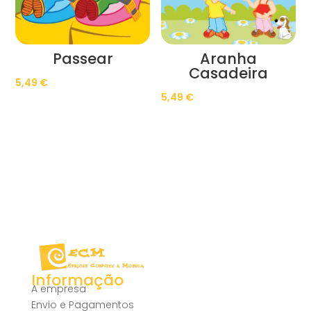
Passear
Aranha
Casadeira
5,49
€
5,49
€
Informação
A empresa
Envio e Pagamentos