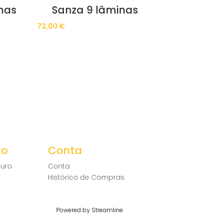
has
Sanza 9 lâminas
72,00
€
to
Conta
uro
Conta
Histórico de Compras
Powered by Streamline