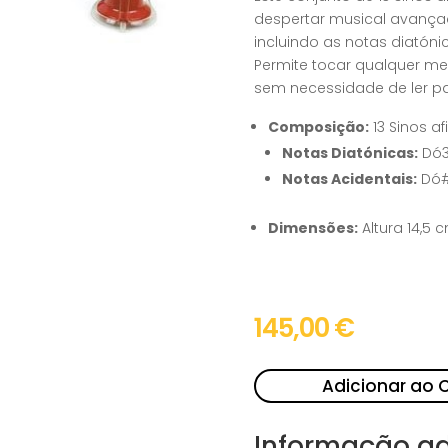
despertar musical avança
incluindo as notas diatóni
Permite tocar qualquer me
sem necessidade de ler par
Composição:
13 Sinos a
Notas Diatónicas:
Dó3, 
Notas Acidentais:
Dó#3
Dimensões:
Altura 14,5 
145,00
€
Adicionar ao 
Informação ad