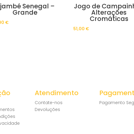
jambé Senegal –
Jogo de Campain
Grande
Alterações
Cromáticas
90
€
51,00
€
ção
Atendimento
Pagamen
Contate-nos
Pagamento Seg
amentos
Devoluções
ndições
rivacidade