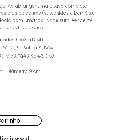
do. Ao abranger uma oitava completa —
cas e os acidentes (sustenidos e bemóis).
lodia com uma facilidade surpreendente,
tituras tradicionais.
finados (Dó3 a Dó4).
Ré, Mi, Fá, Sol, Lá, Si, Dó4.
, Mib3, Fá#3, Sol#3, Sib3.
cm | Diâmetro 9 cm.
Carrinho
icional