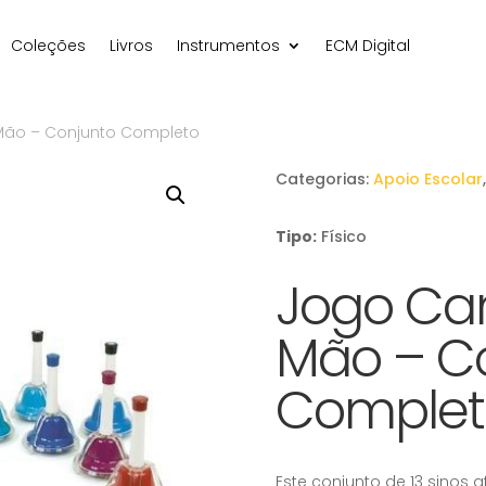
Coleções
Livros
Instrumentos
ECM Digital
ão – Conjunto Completo
Categorias:
Apoio Escolar
Tipo:
Físico
Jogo Ca
Mão – C
Complet
Este conjunto de 13 sinos a