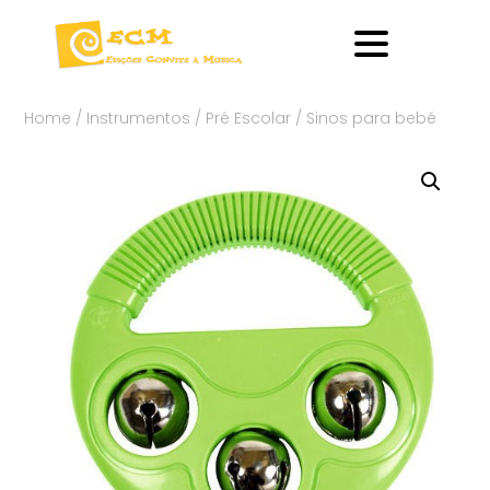
Home
/
Instrumentos
/
Pré Escolar
/ Sinos para bebé