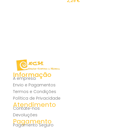
2,29
€
Informação
A empresa
Envio e Pagamentos
Termos e Condições
Política de Privacidade
Atendimento
Contate-nos
Devoluções
Pagamento
Pagamento Seguro