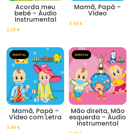
Acorda meu
Mamã, Papá –
bebé – Áudio
Vídeo
Instrumental
3,49
€
2,29
€
DIGITAL
DIGITAL
Mamã, Papá –
Mão direita, Mão
Vídeo com Letra
esquerda – Áudio
Instrumental
3,49
€