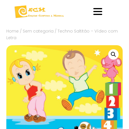
Home
/
Sem categoria
/ Techno Saltitão – Vídeo com
Letra