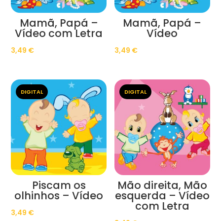
Mamã, Papá –
Mamã, Papá –
Vídeo com Letra
Vídeo
3,49
€
3,49
€
DIGITAL
DIGITAL
Piscam os
Mão direita, Mão
olhinhos – Vídeo
esquerda – Vídeo
com Letra
3,49
€