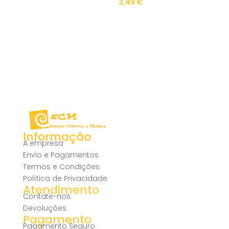
3,49
€
Informação
A empresa
Envio e Pagamentos
Termos e Condições
Política de Privacidade
Atendimento
Contate-nos
Devoluções
Pagamento
Pagamento Seguro