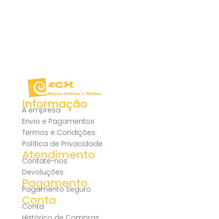
Informação
A empresa
Envio e Pagamentos
Termos e Condições
Política de Privacidade
Atendimento
Contate-nos
Devoluções
Pagamento
Pagamento Seguro
Conta
Conta
Histórico de Compras