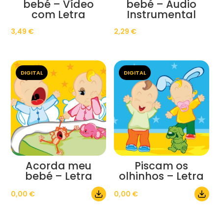
bebé – Vídeo
bebé – Áudio
com Letra
Instrumental
3,49
€
2,29
€
DIGITAL
DIGITAL
Acorda meu
Piscam os
bebé – Letra
olhinhos – Letra
0,00
€
0,00
€