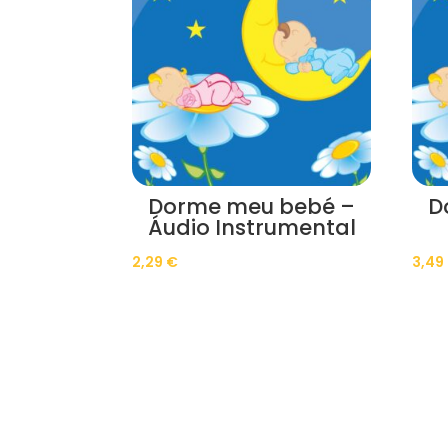
Dorme meu bebé –
D
Áudio Instrumental
2,29
€
3,49