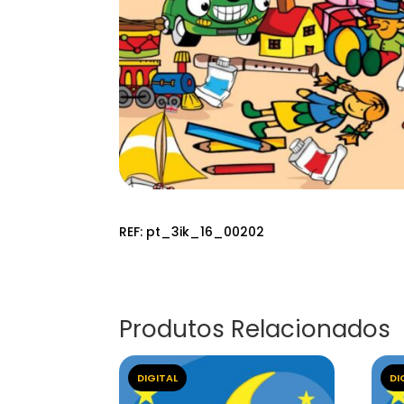
REF:
pt_3ik_16_00202
Produtos Relacionados
DIGITAL
DI