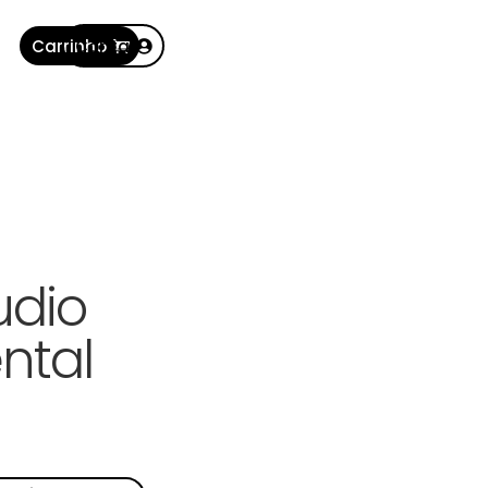
Carrinho
Conta
udio
ntal