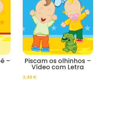
é –
Piscam os olhinhos –
Vídeo com Letra
3,49
€