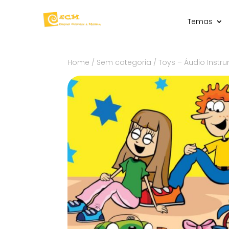
Temas
Home
/
Sem categoria
/ Toys – Áudio Instr