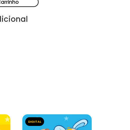
Carrinho
icional
DIGITAL