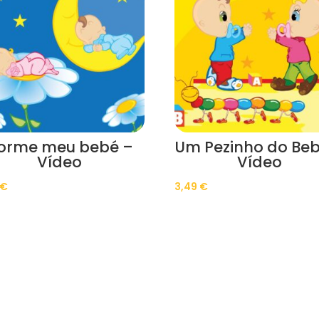
orme meu bebé –
Um Pezinho do Beb
Vídeo
Vídeo
€
3,49
€