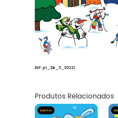
REF:
pt_3ik_11_00221
Produtos Relacionados
DIGITAL
DI