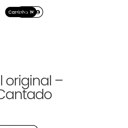
Carrinho
Conta
 original –
 Cantado