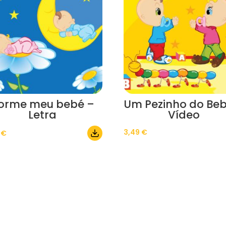
orme meu bebé –
Um Pezinho do Beb
Letra
Vídeo
3,49
€
0
€