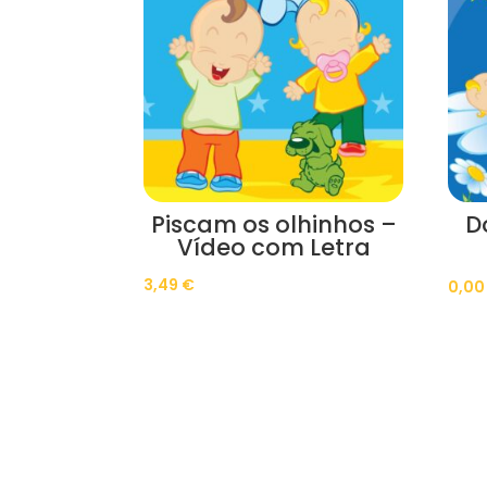
Piscam os olhinhos –
D
Vídeo com Letra
3,49
€
0,0