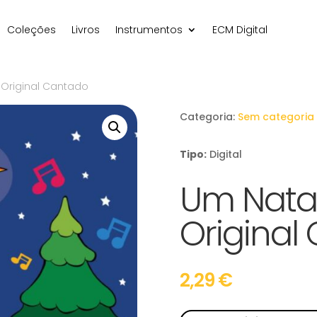
Coleções
Livros
Instrumentos
ECM Digital
– Original Cantado
Categoria:
Sem categoria
Tipo:
Digital
Um Natal
Original
2,29
€