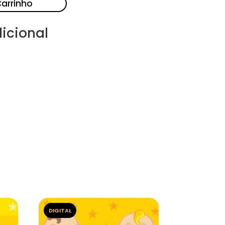
Carrinho
icional
DIGITAL