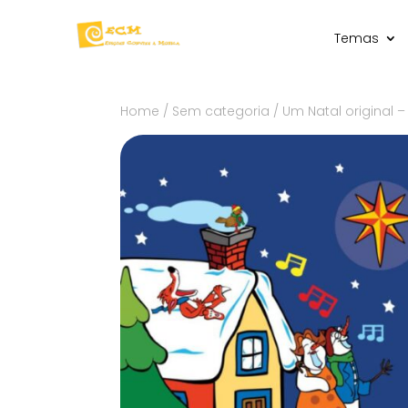
Temas
Home
/
Sem categoria
/ Um Natal original 