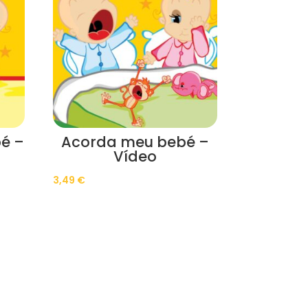
é –
Acorda meu bebé –
Vídeo
3,49
€