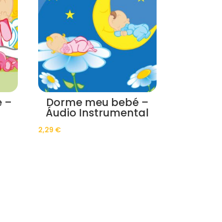
 –
Dorme meu bebé –
Áudio Instrumental
2,29
€