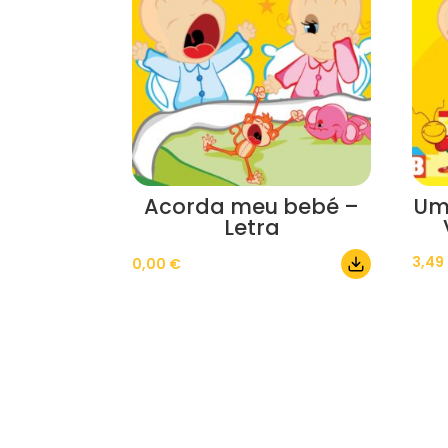
Acorda meu bebé –
Um
Letra
3,49
0,00
€