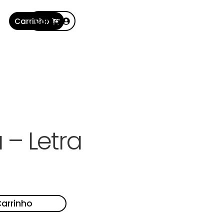
Carrinho
Conta
 – Letra
Carrinho