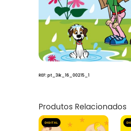
REF:
pt_3ik_16_00215_1
Produtos Relacionados
DIGITAL
DI