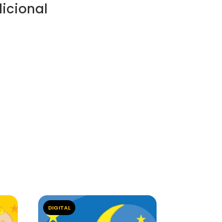
icional
DIGITAL