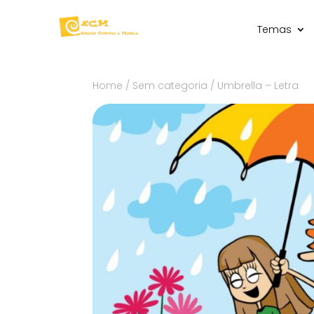
Temas
Home
/
Sem categoria
/ Umbrella – Letra