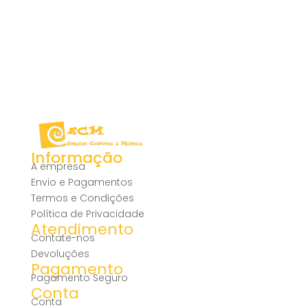
Informação
A empresa
Envio e Pagamentos
Termos e Condições
Política de Privacidade
Atendimento
Contate-nos
Devoluções
Pagamento
Pagamento Seguro
Conta
Conta