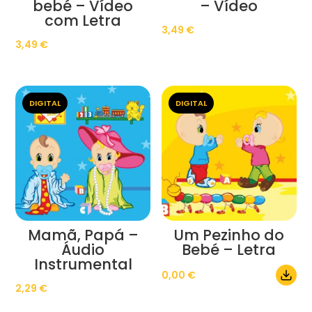
bebé – Vídeo
– Vídeo
com Letra
3,49
€
3,49
€
DIGITAL
DIGITAL
Mamã, Papá –
Um Pezinho do
Áudio
Bebé – Letra
Instrumental
0,00
€
2,29
€