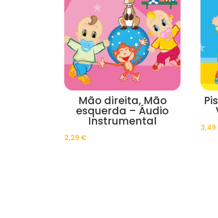
Mão direita, Mão
Pi
esquerda – Áudio
Instrumental
3,49
2,29
€