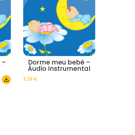
 –
Dorme meu bebé –
Áudio Instrumental
2,29
€