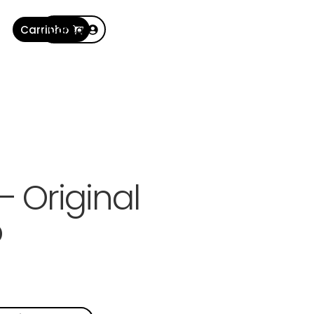
Carrinho
Conta
– Original
o