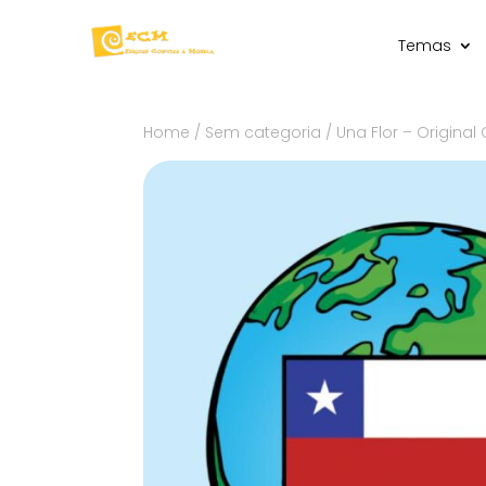
Temas
Home
/
Sem categoria
/ Una Flor – Origina