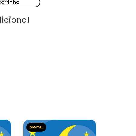
Carrinho
icional
DIGITAL