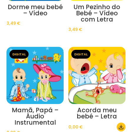
Dorme meu bebé
Um Pezinho do
– Vídeo
Bebé – Vídeo
com Letra
3,49
€
3,49
€
DIGITAL
DIGITAL
Mamã, Papá –
Acorda meu
Áudio
bebé – Letra
Instrumental
0,00
€