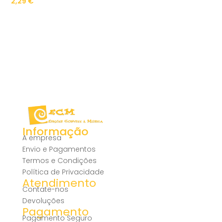
2,29
€
Informação
A empresa
Envio e Pagamentos
Termos e Condições
Política de Privacidade
Atendimento
Contate-nos
Devoluções
Pagamento
Pagamento Seguro