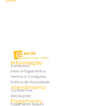
3,49
€
Informação
A empresa
Envio e Pagamentos
Termos e Condições
Política de Privacidade
Atendimento
Contate-nos
Devoluções
Pagamento
Pagamento Seguro