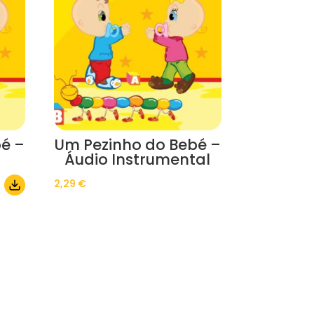
é –
Um Pezinho do Bebé –
Áudio Instrumental
2,29
€