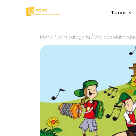
Temas
Home
/
Sem categoria
/ Vira dos Malmeque