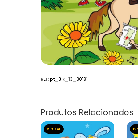
REF:
pt_3ik_13_00191
Produtos Relacionados
DIGITAL
DI