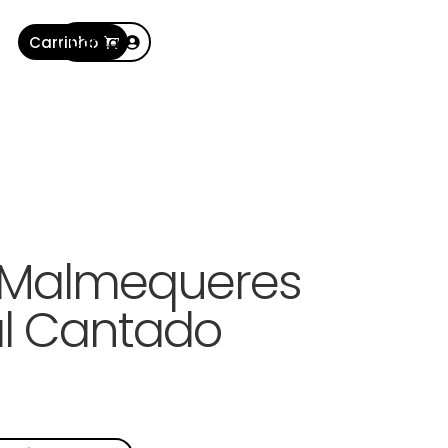
Carrinho
Conta
s Malmequeres
al Cantado