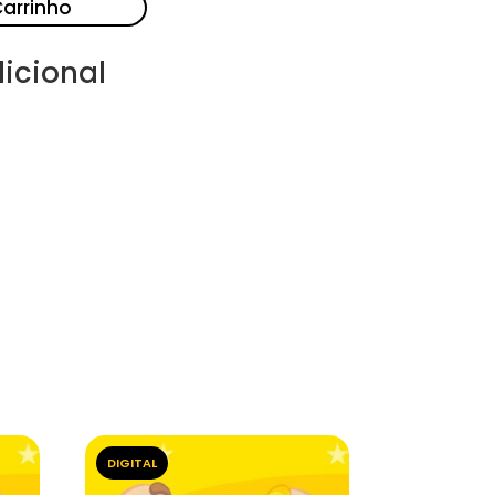
Carrinho
icional
DIGITAL