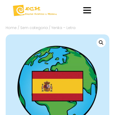
Home
/
Sem categoria
/ Yenka – Letra