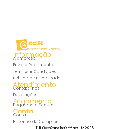
Informação
A empresa
Envio e Pagamentos
Termos e Condições
Política de Privacidade
Atendimento
Contate-nos
Devoluções
Pagamento
Pagamento Seguro
Conta
Conta
Histórico de Compras
Edições Convite à Música © 2026
Powered by Streamline