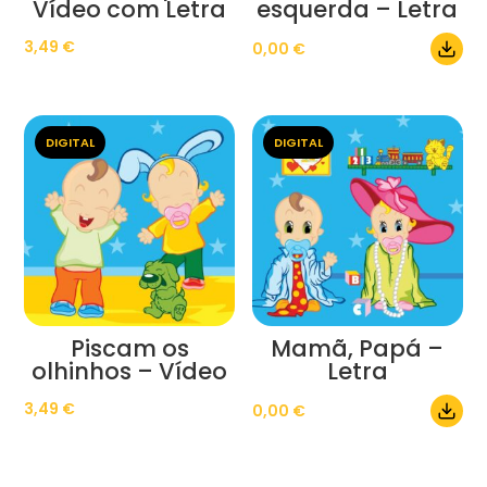
Vídeo com Letra
esquerda – Letra
3,49
€
0,00
€
DIGITAL
DIGITAL
Piscam os
Mamã, Papá –
olhinhos – Vídeo
Letra
3,49
€
0,00
€